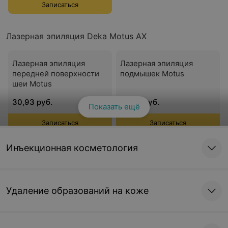
Записаться
Лазерная эпиляция Deka Motus AX
Лазерная эпиляция
Лазерная эпиляция
передней поверхности
подмышек Motus
шеи Motus
30,93 руб.
42,48 руб.
Показать ещё
Записаться
Записаться
Инъекционная косметология
Лазерная эпиляция груди
Лазерная эпиляция
полностью Motus
ареол Motus
100,69 руб.
17,76 руб.
Удаление образований на коже
Записаться
Записаться
Лазерная эпиляция плеч
Лазерная эпиляция