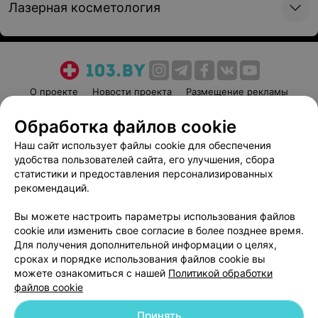
Лазерная косметология
Motus
предплечий Motus
60,04 руб.
58,89 руб.
Записаться
Записаться
О проекте
Новости проекта
Размещение рекламы
Лазерная эпиляция
Лазерная эпиляция
Медицинский маркетинг
Публичный договор
кистей рук Motus
полоски живота Motus
Обработка файлов cookie
Пользовательское соглашение
Способы оплаты
26,28 руб.
24,98 руб.
Наш сайт использует файлы cookie для обеспечения
Вакансии
Партнеры
удобства пользователей сайта, его улучшения, сбора
Записаться
Записаться
Написать руководителю 103.by
статистики и предоставления персонализированных
рекомендаций.
Написать в поддержку
Лазерная эпиляция
Лазерная эпиляция
Персональные настройки cookie
Вы можете настроить параметры использования файлов
живота полностью Motus
классического бикини
cookie или изменить свое согласие в более позднее время.
Обработка персональных данных
Motus
Для получения дополнительной информации о целях,
89,19 руб.
49,84 руб.
сроках и порядке использования файлов cookie вы
можете ознакомиться с нашей
Политикой обработки
файлов cookie
Записаться
Записаться
Принять